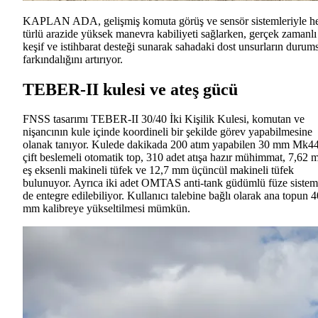
KAPLAN ADA, gelişmiş komuta görüş ve sensör sistemleriyle h
türlü arazide yüksek manevra kabiliyeti sağlarken, gerçek zamanlı
keşif ve istihbarat desteği sunarak sahadaki dost unsurların durum
farkındalığını artırıyor.
TEBER-II kulesi ve ateş gücü
FNSS tasarımı TEBER-II 30/40 İki Kişilik Kulesi, komutan ve
nişancının kule içinde koordineli bir şekilde görev yapabilmesine
olanak tanıyor. Kulede dakikada 200 atım yapabilen 30 mm Mk4
çift beslemeli otomatik top, 310 adet atışa hazır mühimmat, 7,62
eş eksenli makineli tüfek ve 12,7 mm üçüncül makineli tüfek
bulunuyor. Ayrıca iki adet OMTAS anti-tank güdümlü füze sistem
de entegre edilebiliyor. Kullanıcı talebine bağlı olarak ana topun 4
mm kalibreye yükseltilmesi mümkün.