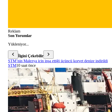
Reklam
Son Yorumlar
Yükleniyor...
İlgini Çekebilir
STM’nin Malezya için inşa ettiği üçüncü korvet denize indirildi
STM
10 saat önce