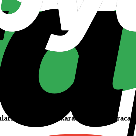
ılarını çok yakında karadan da durduracağ