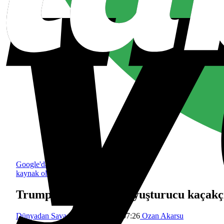
Google'da tercih edilen
kaynak olarak ekle
Trump: “Venezuelalı uyuşturucu kaçakç
Dünyadan
Savaş
28 Kasım 2025 07:26
Ozan Akarsu