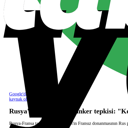
Google'da tercih edilen
kaynak olarak ekle
Rusya'dan Fransa'ya tanker tepkisi: "Ko
Rusya-Fransa tanker krizi, Kremlin'in Fransız donanmasının Rus pe