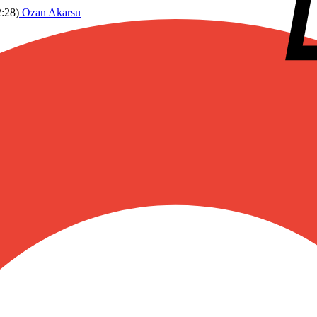
2:28
)
Ozan Akarsu