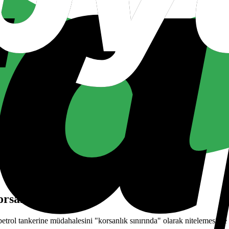
rsanlık sınırında"
trol tankerine müdahalesini "korsanlık sınırında" olarak nitelemesiyle