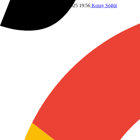
Dünyadan
Savaş
17 Haziran 2025 19:56
Koray Söğüt