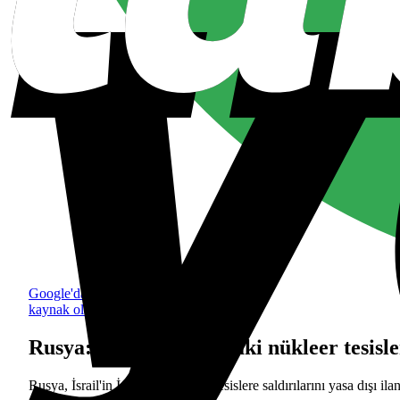
Google'da tercih edilen
kaynak olarak ekle
Rusya: İsrail'in İran'daki nükleer tesisler
Rusya, İsrail'in İran'daki nükleer tesislere saldırılarını yasa dışı i