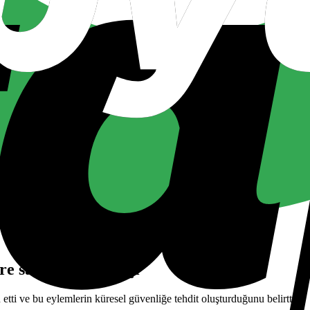
e saldırısı yasa dışı
lan etti ve bu eylemlerin küresel güvenliğe tehdit oluşturduğunu belirtti.