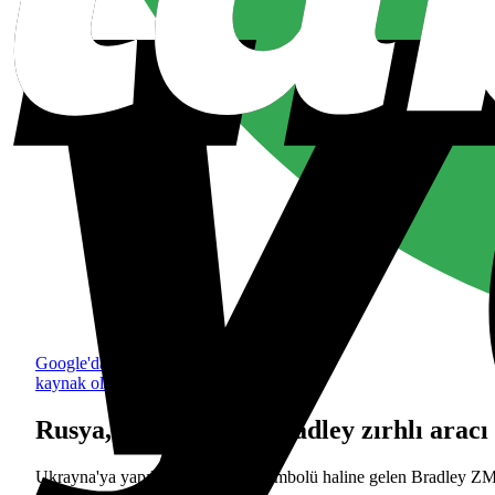
Google'da tercih edilen
kaynak olarak ekle
Rusya, ele geçirdiği Bradley zırhlı arac
Ukrayna'ya yapılan yardımların sembolü haline gelen Bradley ZMA,