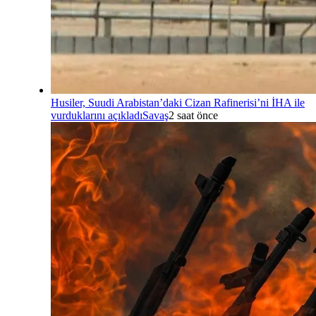
Husiler, Suudi Arabistan’daki Cizan Rafinerisi’ni İHA ile
vurduklarını açıkladı
Savaş
2 saat önce