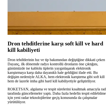
Dron tehditlerine karşı soft kill ve hard
kill kabiliyeti
Dron tehditlerinin hız ve tip bakımından değiştiğine dikkati çeken
Dayanç, ilk dönemde radyo kontrollü dronların öne çıktığını,
günümüzde ise kablolu tiplerin yaygınlaşarak elektronik
karıştırmaya karşı daha dayanıklı hale geldiğini ifade etti. Bu
değişim nedeniyle ALKA, hem elektronik karıştırma gibi soft kill
hem de lazerle imha gibi hard kill kabiliyetiyle geliştiriliyor.
ROKETSAN, algılama ve tespit sürelerini kısaltmak amacıyla rad
tarafında güncellemeler yaptı. Daha fazla hedefin tespit edilebilme
için yeni radar teknolojilerine geçiş konusunda da çalışmalar
yürütülüyor.