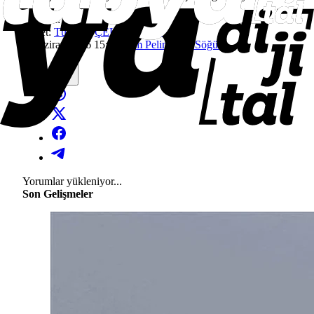
Kaynak:
AA
Etiket:
Türkiye
,
ÇELİK KUBBE
4 Haziran 2026 15:16
İrem Pelin Dinç Söğüt
Yorumlar yükleniyor...
Son Gelişmeler