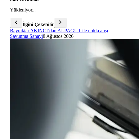
Yükleniyor...
İlgini Çekebilir
Bayraktar AKINCI’dan ALPAGUT ile nokta atışı
Savunma Sanayi
8 Ağustos 2026