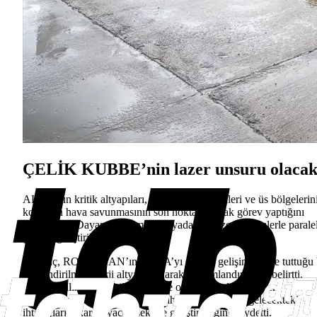
ÇELİK KUBBE’nin lazer unsuru olaca
ALKA’nın kritik altyapıları, intikal eden birlikleri ve üs bölgelerin
korurken hava savunmasının son noktası olarak görev yaptığını
vurgulayan Dayanç, sistemin dünyadaki benzer çözümlerle parale
şekilde geliştirildiğini söyledi.
Dayanç, ROKETSAN’ın ALKA’yı sürekli gelişim içinde tuttuğu 
yönlendirilmiş enerji altyapısı olarak konumlandırdığını belirtti.
Sahadan alınan geri bildirimler ve operasyonel tecrübeler
doğrultusunda sistemin Türk Silahlı Kuvvetlerinin gelecekteki
ihtiyaçlarını karşılayacak şekilde geliştirildiğini kaydetti.