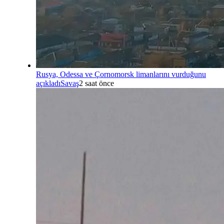
Rusya, Odessa ve Çornomorsk limanlarını vurduğunu
açıkladı
Savaş
2 saat önce