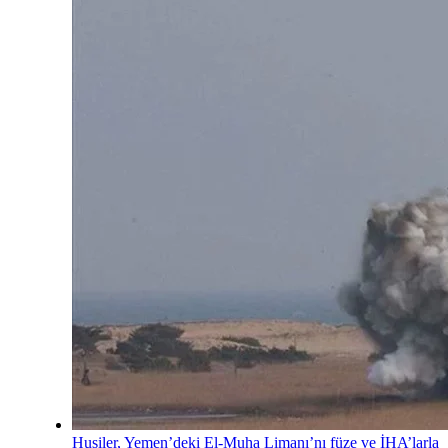
Husiler, Yemen’deki El-Muha Limanı’nı füze ve İHA’larla