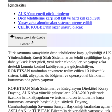
İçindekiler
ALKA’nın enerji gücü artırılıyor
Dron tehditlerine karşı soft kill ve hard kill kabiliyeti
Yapay zeka algoritmaları sisteme entegre edildi
ÇELİK KUBBE’nin lazer unsuru olacak
Yapay zekâ
ile özetle
Göster
Türk savunma sanayisinin dron tehditlerine karşı geliştirdiği AL
Yönlendirilmiş Enerji Silah Sistemi, artan tehdit çeşitliliğine karşı
daha yüksek lazer gücü, yeni radar teknolojileri ve yapay zeka
destekli komuta kontrol kabiliyetleriyle güçlendiriliyor.
ROKETSAN tarafından envantere teslim edilen 10 kilovatlık
sistem, kritik altyapılar, üs bölgeleri ve operasyonel birliklerin
korunmasında görev yapıyor.
ROKETSAN Silah Sistemleri ve Entegrasyon Direktörü Koray
Dayanç, ALKA’ya yönelik çalışmaların 2018-2019 yıllarında
özellikle kritik altyapıların ve tesislerin dron tehditlerine karşı
korunması amacıyla başlatıldığını söyledi. Dayanç,
Cumhurbaşkanlığı Savunma Sanayii Başkanlığı tarafından açılan 
ASELSAN ile TÜBİTAK Bilgem’in de yer aldığı yarışmayı, tek