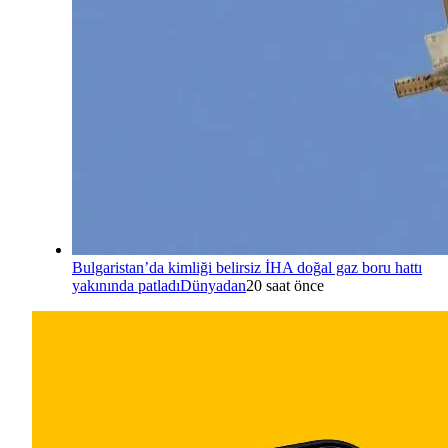
Bulgaristan’da kimliği belirsiz İHA doğal gaz boru hattı
yakınında patladı
Dünyadan
20 saat önce