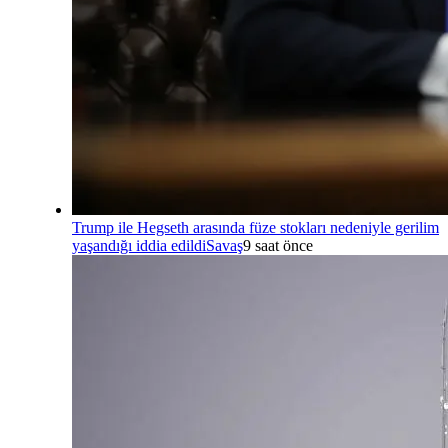
Trump ile Hegseth arasında füze stokları nedeniyle gerilim
yaşandığı iddia edildi
Savaş
9 saat önce