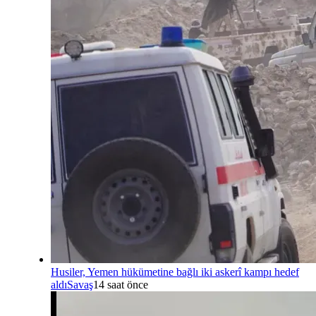
Husiler, Yemen hükümetine bağlı iki askerî kampı hedef
aldı
Savaş
14 saat önce