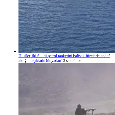
Husiler, iki Suudi petrol tankerini balistik füzelerle hedef
aldığını açıkladı
Dünyadan
13 saat önce