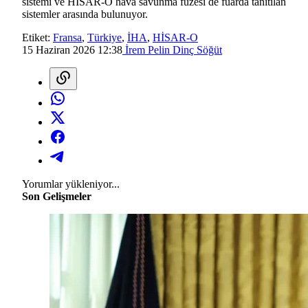
sistemi ve HİSAR-O hava savunma füzesi de fuarda tanıtılan
sistemler arasında bulunuyor.
Etiket:
Fransa
,
Türkiye
,
İHA
,
HİSAR-O
15 Haziran 2026 12:38
İrem Pelin Dinç Söğüt
Yorumlar yükleniyor...
Son Gelişmeler