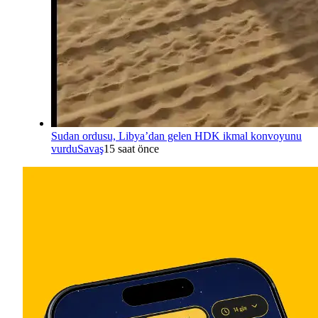
Sudan ordusu, Libya’dan gelen HDK ikmal konvoyunu
vurdu
Savaş
15 saat önce