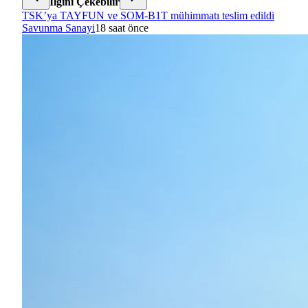
İlgini Çekebilir
TSK’ya TAYFUN ve SOM-B1T mühimmatı teslim edildi
Savunma Sanayi
18 saat önce