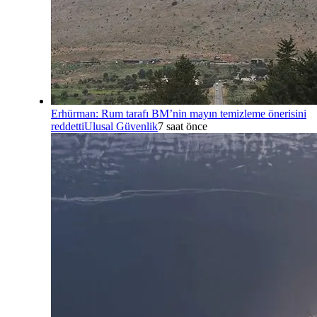
Erhürman: Rum tarafı BM’nin mayın temizleme önerisini
reddetti
Ulusal Güvenlik
7 saat önce