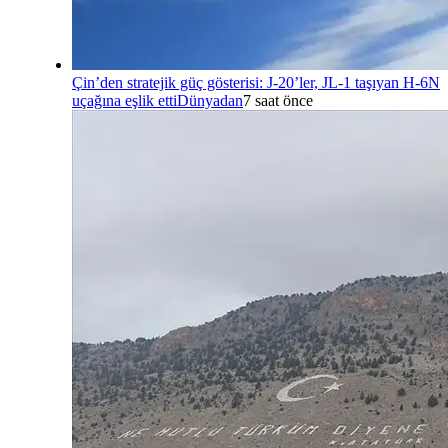
Çin’den stratejik güç gösterisi: J-20’ler, JL-1 taşıyan H-6N
uçağına eşlik etti
Dünyadan
7 saat önce