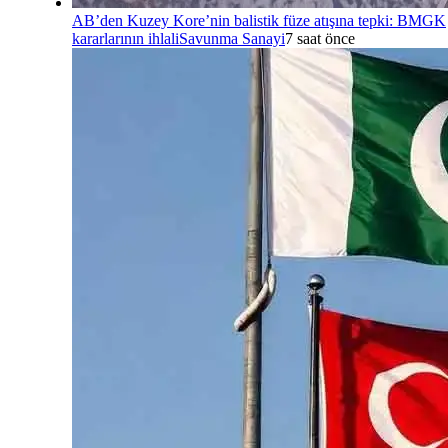
AB’den Kuzey Kore’nin balistik füze atışına tepki: BMGK
kararlarının ihlali
Savunma Sanayi
7 saat önce