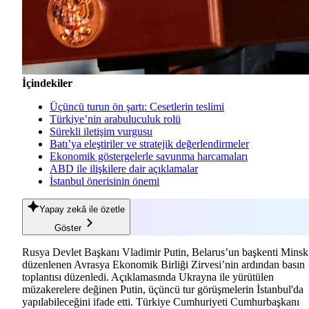
İçindekiler
Üçüncü turun ön şartı: Cesetlerin teslimi
Türkiye’nin arabuluculuk rolü
Sürekli iletişim vurgusu
Batı’ya eleştiriler ve stratejik değerlendirmeler
Ekonomik göstergelerle savunma harcamaları
ABD ile ilişkilere dair açıklamalar
İstanbul önerisinin önemi
Yapay zekâ
ile özetle
Göster
Rusya Devlet Başkanı Vladimir Putin, Belarus’un başkenti Minsk
düzenlenen Avrasya Ekonomik Birliği Zirvesi’nin ardından basın
toplantısı düzenledi. Açıklamasında Ukrayna ile yürütülen
müzakerelere değinen Putin, üçüncü tur görüşmelerin İstanbul'da
yapılabileceğini ifade etti. Türkiye Cumhuriyeti Cumhurbaşkanı