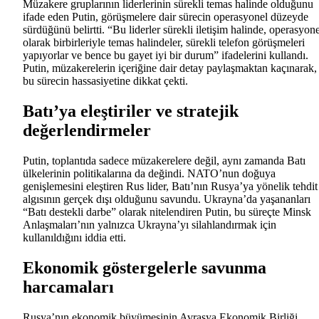
Müzakere gruplarının liderlerinin sürekli temas halinde olduğunu
ifade eden Putin, görüşmelere dair sürecin operasyonel düzeyde
sürdüğünü belirtti. “Bu liderler sürekli iletişim halinde, operasyone
olarak birbirleriyle temas halindeler, sürekli telefon görüşmeleri
yapıyorlar ve bence bu gayet iyi bir durum” ifadelerini kullandı.
Putin, müzakerelerin içeriğine dair detay paylaşmaktan kaçınarak,
bu sürecin hassasiyetine dikkat çekti.
Batı’ya eleştiriler ve stratejik
değerlendirmeler
Putin, toplantıda sadece müzakerelere değil, aynı zamanda Batı
ülkelerinin politikalarına da değindi. NATO’nun doğuya
genişlemesini eleştiren Rus lider, Batı’nın Rusya’ya yönelik tehdit
algısının gerçek dışı olduğunu savundu. Ukrayna’da yaşananları
“Batı destekli darbe” olarak nitelendiren Putin, bu süreçte Minsk
Anlaşmaları’nın yalnızca Ukrayna’yı silahlandırmak için
kullanıldığını iddia etti.
Ekonomik göstergelerle savunma
harcamaları
Rusya’nın ekonomik büyümesinin Avrasya Ekonomik Birliği