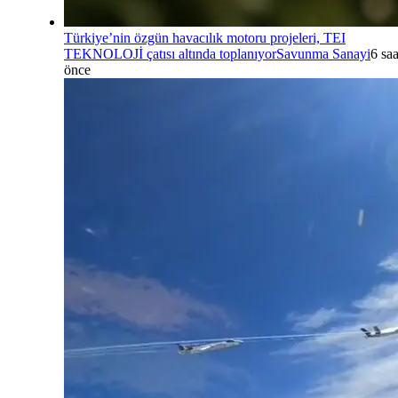
Türkiye’nin özgün havacılık motoru projeleri, TEI
TEKNOLOJİ çatısı altında toplanıyor
Savunma Sanayi
6 saa
önce