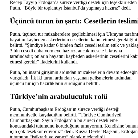
Recep Tayyip Erdoğan’a sürece verdiği destek için teşekkür eden
Putin, “Böyle bir toplantıyı İstanbul’da yapmaya hazırız” dedi.
Üçüncü turun ön şartı: Cesetlerin teslim
Putin, üçüncü tur müzakerelere geçilebilmesi için Ukrayna tarafın
hayatını kaybeden askerlerinin cesetlerini kabul etmesi gerektiğini
belirtti. “Şimdiye kadar 6 binden fazla cesedi teslim ettik ve yakla
3 bin cesedi daha vermeye hazırız, ancak mesele Ukrayna
tarafındadır; onların hayatını kaybeden askerlerinin cesetlerini kab
etmesi gerekir” ifadelerini kullandı.
Putin, bu insani girişimin ardından müzakerelerin devam edeceğin
vurguladı. İlk iki turun ardından yaşanan gelişmelerin ardından
üçüncü tur için hazırlıkların sürdüğünü belirtti.
Türkiye’nin arabuluculuk rolü
Putin, Cumhurbaşkanı Erdoğan’ın sürece verdiği desteği
memnuniyetle karşıladığını belirtti. “Türkiye Cumhuriyeti
Cumhurbaşkanı Sayın Erdoğan’ın bu süreci destekleme
konusundaki tutumunu koruduğunu umuyorum. Kendisine bunun
için çok teşekkür ediyoruz” dedi. Rusya Devlet Başkanı, Erdoğan
tutumunu “istikrarlı ve yapıcı” olarak nitelendirdi.