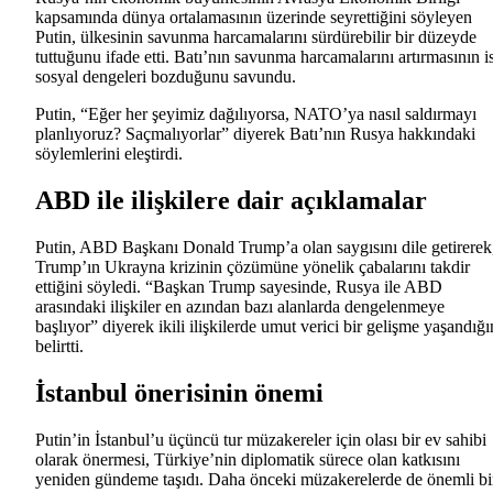
kapsamında dünya ortalamasının üzerinde seyrettiğini söyleyen
Putin, ülkesinin savunma harcamalarını sürdürebilir bir düzeyde
tuttuğunu ifade etti. Batı’nın savunma harcamalarını artırmasının i
sosyal dengeleri bozduğunu savundu.
Putin, “Eğer her şeyimiz dağılıyorsa, NATO’ya nasıl saldırmayı
planlıyoruz? Saçmalıyorlar” diyerek Batı’nın Rusya hakkındaki
söylemlerini eleştirdi.
ABD ile ilişkilere dair açıklamalar
Putin, ABD Başkanı Donald Trump’a olan saygısını dile getirerek
Trump’ın Ukrayna krizinin çözümüne yönelik çabalarını takdir
ettiğini söyledi. “Başkan Trump sayesinde, Rusya ile ABD
arasındaki ilişkiler en azından bazı alanlarda dengelenmeye
başlıyor” diyerek ikili ilişkilerde umut verici bir gelişme yaşandığı
belirtti.
İstanbul önerisinin önemi
Putin’in İstanbul’u üçüncü tur müzakereler için olası bir ev sahibi
olarak önermesi, Türkiye’nin diplomatik sürece olan katkısını
yeniden gündeme taşıdı. Daha önceki müzakerelerde de önemli bi