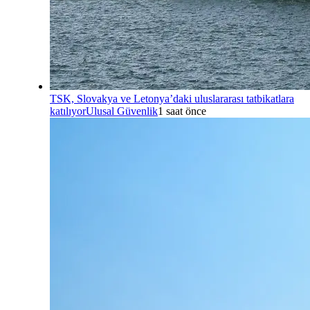
TSK, Slovakya ve Letonya’daki uluslararası tatbikatlara
katılıyor
Ulusal Güvenlik
1 saat önce