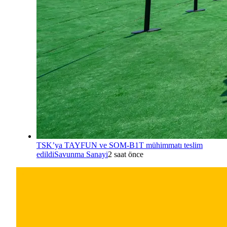
TSK’ya TAYFUN ve SOM-B1T mühimmatı teslim
edildi
Savunma Sanayi
2 saat önce