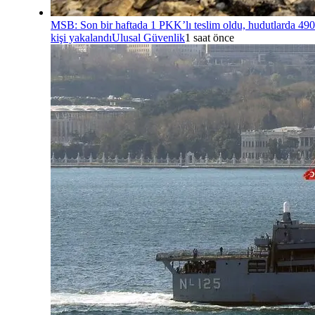
MSB: Son bir haftada 1 PKK’lı teslim oldu, hudutlarda 490
kişi yakalandı
Ulusal Güvenlik
1 saat önce