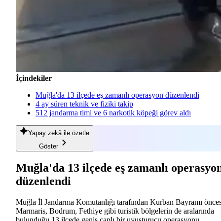
İçindekiler
Muğla'da 13 ilçede eş zamanlı operasyon düzenlendi
4 ay süren teknik ve fiziki takip
512 jandarma timi ve 6 narkotik köpeği görev aldı
Yapay zekâ
ile özetle
Göster
Muğla'da 13 ilçede eş zamanlı operasyo
düzenlendi
Muğla İl Jandarma Komutanlığı tarafından Kurban Bayramı önces
Marmaris, Bodrum, Fethiye gibi turistik bölgelerin de aralarında
bulunduğu 13 ilçede geniş çaplı bir uyuşturucu operasyonu