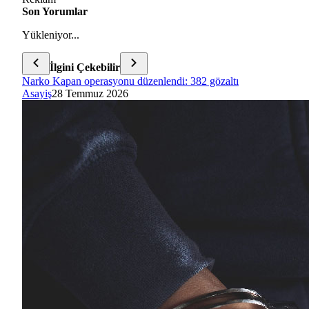
Son Yorumlar
Yükleniyor...
İlgini Çekebilir
Narko Kapan operasyonu düzenlendi: 382 gözaltı
Asayiş
28 Temmuz 2026