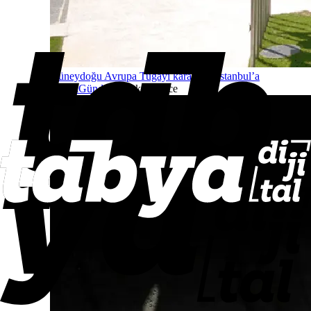
Güneydoğu Avrupa Tugayı karargâhı İstanbul’a
taşındı
Gündem
8 dakika önce