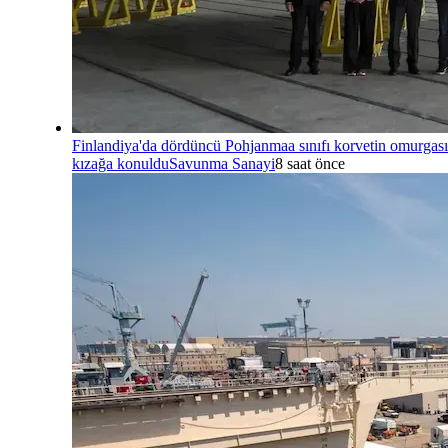
Finlandiya'da dördüncü Pohjanmaa sınıfı korvetin omurgası
kızağa konuldu
Savunma Sanayi
8 saat önce