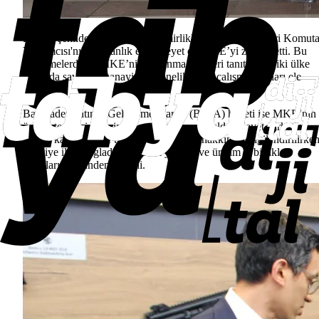
Benzer şekilde, Birleşik Arap Emirlikleri Kara Kuvvetleri Komut
Yardımcısı'nın başkanlık ettiği heyet de MKE’yi ziyaret etti. Bu
görüşmelerde de MKE’nin savunma ürünleri tanıtıldı ve iki ülke
arasında savunma sanayisine yönelik ortak çalışma alanları ele
alındı.
Bangladeş Yatırım Geliştirme İdaresi (BIDA) heyeti ise MKE’nin
üretim tesislerini yerinde inceleme fırsatı buldu. Heyet, şirketin
üretim kapasitesi ve teknolojik altyapısı hakkında bilgilendirilirken
Türkiye ile Bangladeş arasında yatırım ve üretim iş birlikleri
konuları da gündeme geldi.