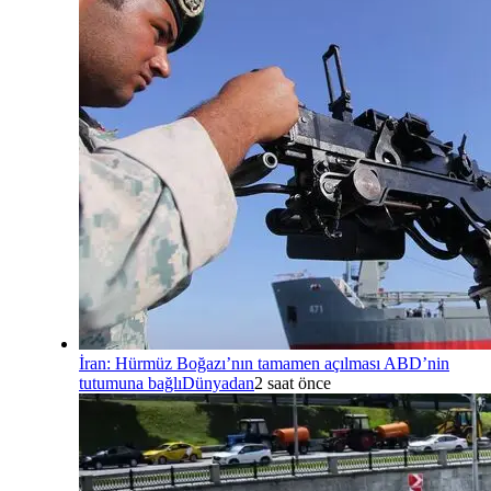
İran: Hürmüz Boğazı’nın tamamen açılması ABD’nin
tutumuna bağlı
Dünyadan
2 saat önce