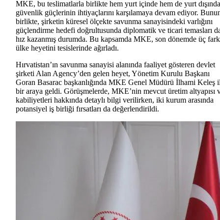
MKE, bu teslimatlarla birlikte hem yurt içinde hem de yurt dışınd
güvenlik güçlerinin ihtiyaçlarını karşılamaya devam ediyor. Bunu
birlikte, şirketin küresel ölçekte savunma sanayisindeki varlığını
güçlendirme hedefi doğrultusunda diplomatik ve ticari temasları d
hız kazanmış durumda. Bu kapsamda MKE, son dönemde üç fark
ülke heyetini tesislerinde ağırladı.
Hırvatistan’ın savunma sanayisi alanında faaliyet gösteren devlet
şirketi Alan Agency’den gelen heyet, Yönetim Kurulu Başkanı
Goran Basarac başkanlığında MKE Genel Müdürü İlhami Keleş i
bir araya geldi. Görüşmelerde, MKE’nin mevcut üretim altyapısı 
kabiliyetleri hakkında detaylı bilgi verilirken, iki kurum arasında
potansiyel iş birliği fırsatları da değerlendirildi.