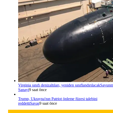
Virginia sınıfı denizaltıları, yeniden sınıflandırılacak
Savunm
Sanayi
9 saat önce
Trump, Ukrayna'nın Patriot önleme füzesi talebini
reddetti
Savaş
9 saat önce