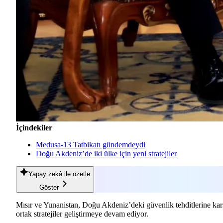
İçindekiler
Medusa-13 Tatbikatı gündemdeydi
Doğu Akdeniz’de iki ülke için yeni stratejiler
Yapay zekâ
ile özetle
Göster
Mısır ve Yunanistan, Doğu Akdeniz’deki güvenlik tehditlerine kar
ortak stratejiler geliştirmeye devam ediyor.