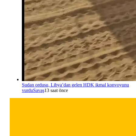
Sudan ordusu, Libya’dan gelen HDK ikmal konvoyunu
vurdu
Savaş
13 saat önce