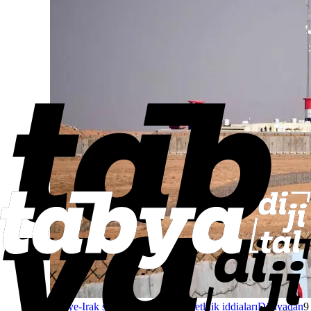
Suriye-Irak sınırında askerî hareketlilik iddiaları
Dünyadan
9