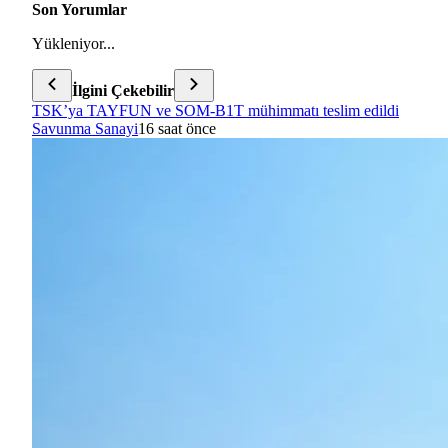
Son Yorumlar
Yükleniyor...
İlgini Çekebilir
TSK’ya TAYFUN ve SOM-B1T mühimmatı teslim edildi
Savunma Sanayi
16 saat önce