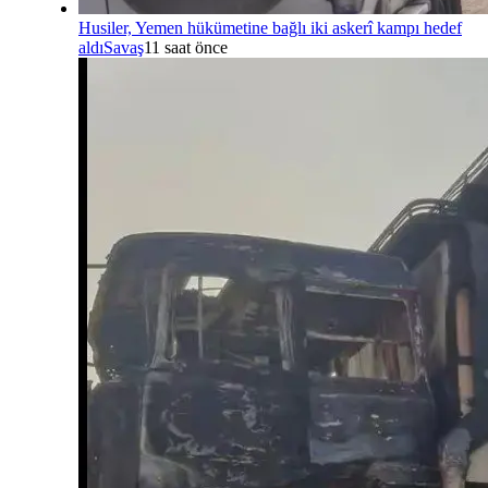
Husiler, Yemen hükümetine bağlı iki askerî kampı hedef
aldı
Savaş
11 saat önce