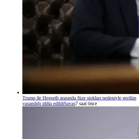
Trump ile Hegseth arasında füze stokları nedeniyle gerilim
yaşandığı iddia edildi
Savaş
7 saat önce