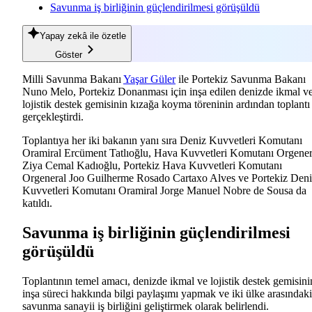
Savunma iş birliğinin güçlendirilmesi görüşüldü
Yapay zekâ
ile özetle
Göster
Milli Savunma Bakanı
Yaşar Güler
ile Portekiz Savunma Bakanı
Nuno Melo, Portekiz Donanması için inşa edilen denizde ikmal v
lojistik destek gemisinin kızağa koyma töreninin ardından toplantı
gerçekleştirdi.
Toplantıya her iki bakanın yanı sıra Deniz Kuvvetleri Komutanı
Oramiral Ercüment Tatlıoğlu, Hava Kuvvetleri Komutanı Orgener
Ziya Cemal Kadıoğlu, Portekiz Hava Kuvvetleri Komutanı
Orgeneral Joo Guilherme Rosado Cartaxo Alves ve Portekiz Den
Kuvvetleri Komutanı Oramiral Jorge Manuel Nobre de Sousa da
katıldı.
Savunma iş birliğinin güçlendirilmesi
görüşüldü
Toplantının temel amacı, denizde ikmal ve lojistik destek gemisini
inşa süreci hakkında bilgi paylaşımı yapmak ve iki ülke arasındaki
savunma sanayii iş birliğini geliştirmek olarak belirlendi.