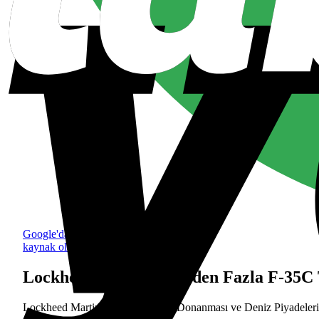
Google'da tercih edilen
kaynak olarak ekle
Lockheed Martin: 100’den Fazla F-35C T
Lockheed Martin, şimdiden ABD Donanması ve Deniz Piyadeleri’n