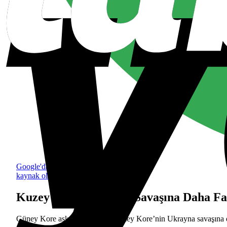
Google'da tercih edilen
kaynak olarak ekle
Kuzey Kore, Ukrayna Savaşına Daha Fa
Güney Kore askeri yetkilileri, Kuzey Kore’nin Ukrayna savaşına d