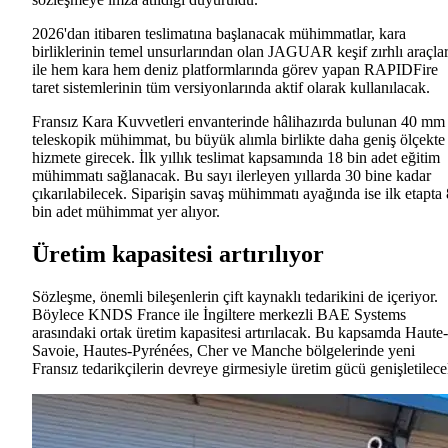
2026'dan itibaren teslimatına başlanacak mühimmatlar, kara
birliklerinin temel unsurlarından olan JAGUAR keşif zırhlı araçlar
ile hem kara hem deniz platformlarında görev yapan RAPIDFire
taret sistemlerinin tüm versiyonlarında aktif olarak kullanılacak.
Fransız Kara Kuvvetleri envanterinde hâlihazırda bulunan 40 mm
teleskopik mühimmat, bu büyük alımla birlikte daha geniş ölçekte
hizmete girecek. İlk yıllık teslimat kapsamında 18 bin adet eğitim
mühimmatı sağlanacak. Bu sayı ilerleyen yıllarda 30 bine kadar
çıkarılabilecek. Siparişin savaş mühimmatı ayağında ise ilk etapta 
bin adet mühimmat yer alıyor.
Üretim kapasitesi artırılıyor
Sözleşme, önemli bileşenlerin çift kaynaklı tedarikini de içeriyor.
Böylece KNDS France ile İngiltere merkezli BAE Systems
arasındaki ortak üretim kapasitesi artırılacak. Bu kapsamda Haute-
Savoie, Hautes-Pyrénées, Cher ve Manche bölgelerinde yeni
Fransız tedarikçilerin devreye girmesiyle üretim gücü genişletilece