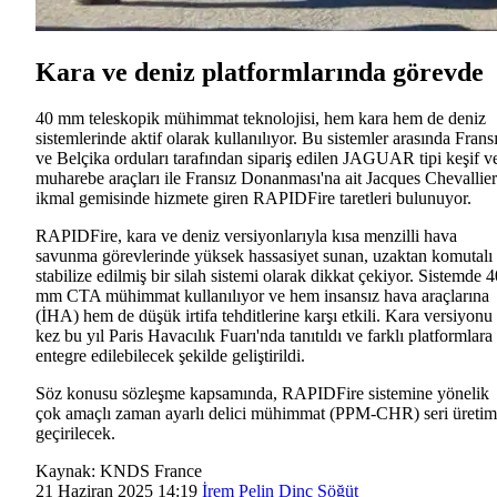
Kara ve deniz platformlarında görevde
40 mm teleskopik mühimmat teknolojisi, hem kara hem de deniz
sistemlerinde aktif olarak kullanılıyor. Bu sistemler arasında Frans
ve Belçika orduları tarafından sipariş edilen JAGUAR tipi keşif v
muharebe araçları ile Fransız Donanması'na ait Jacques Chevallier
ikmal gemisinde hizmete giren RAPIDFire taretleri bulunuyor.
RAPIDFire, kara ve deniz versiyonlarıyla kısa menzilli hava
savunma görevlerinde yüksek hassasiyet sunan, uzaktan komutalı
stabilize edilmiş bir silah sistemi olarak dikkat çekiyor. Sistemde 4
mm CTA mühimmat kullanılıyor ve hem insansız hava araçlarına
(İHA) hem de düşük irtifa tehditlerine karşı etkili. Kara versiyonu 
kez bu yıl Paris Havacılık Fuarı'nda tanıtıldı ve farklı platformlara
entegre edilebilecek şekilde geliştirildi.
Söz konusu sözleşme kapsamında, RAPIDFire sistemine yönelik
çok amaçlı zaman ayarlı delici mühimmat (PPM-CHR) seri üreti
geçirilecek.
Kaynak:
KNDS France
21 Haziran 2025 14:19
İrem Pelin Dinç Söğüt