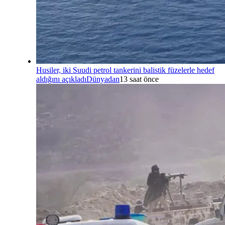
Husiler, iki Suudi petrol tankerini balistik füzelerle hedef
aldığını açıkladı
Dünyadan
13 saat önce