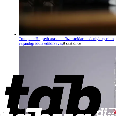
Trump ile Hegseth arasında füze stokları nedeniyle gerilim
yaşandığı iddia edildi
Savaş
9 saat önce