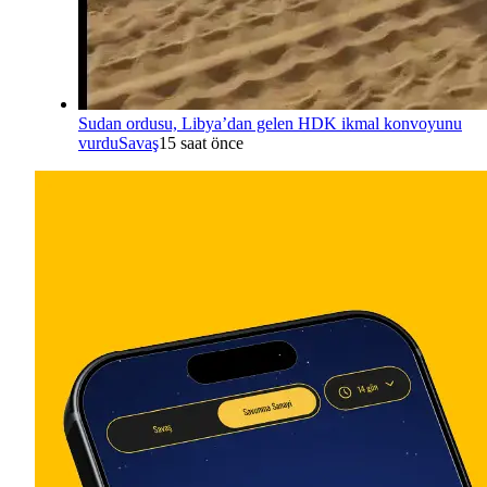
Sudan ordusu, Libya’dan gelen HDK ikmal konvoyunu
vurdu
Savaş
15 saat önce