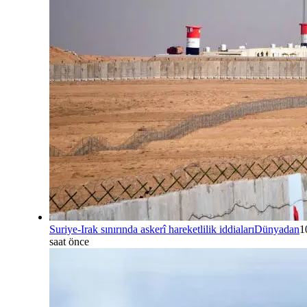
Suriye-Irak sınırında askerî hareketlilik iddiaları
Dünyadan
1
saat önce