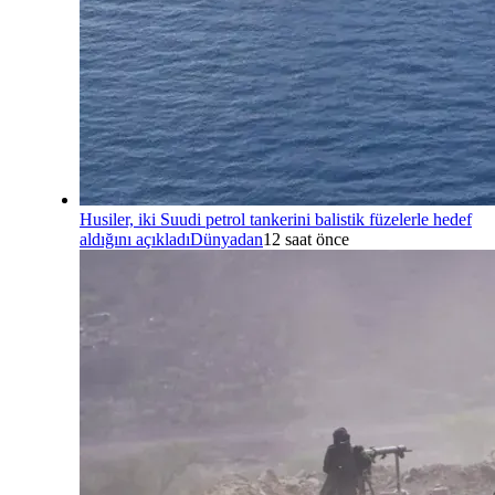
Husiler, iki Suudi petrol tankerini balistik füzelerle hedef
aldığını açıkladı
Dünyadan
12 saat önce