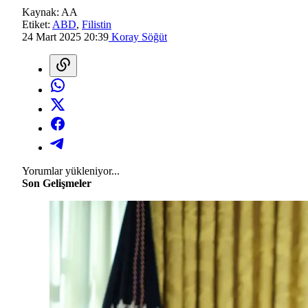
Kaynak:
AA
Etiket:
ABD
,
Filistin
24 Mart 2025 20:39
Koray Söğüt
Yorumlar yükleniyor...
Son Gelişmeler