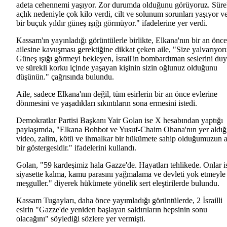
adeta cehennemi yaşıyor. Zor durumda olduğunu görüyoruz. Süre
açlık nedeniyle çok kilo verdi, cilt ve solunum sorunları yaşıyor v
bir buçuk yıldır güneş ışığı görmüyor." ifadelerine yer verdi.
Kassam'ın yayınladığı görüntülerle birlikte, Elkana'nın bir an önce
ailesine kavuşması gerektiğine dikkat çeken aile, "Size yalvarıyor
Güneş ışığı görmeyi bekleyen, İsrail'in bombardıman seslerini du
ve sürekli korku içinde yaşayan kişinin sizin oğlunuz olduğunu
düşünün." çağrısında bulundu.
Aile, sadece Elkana'nın değil, tüm esirlerin bir an önce evlerine
dönmesini ve yaşadıkları sıkıntıların sona ermesini istedi.
Demokratlar Partisi Başkanı Yair Golan ise X hesabından yaptığı
paylaşımda, "Elkana Bohbot ve Yusuf-Chaim Ohana'nın yer aldığ
video, zalim, kötü ve ihmalkar bir hükümete sahip olduğumuzun a
bir göstergesidir." ifadelerini kullandı.
Golan, "59 kardeşimiz hala Gazze'de. Hayatları tehlikede. Onlar i
siyasette kalma, kamu parasını yağmalama ve devleti yok etmeyle
meşguller." diyerek hükümete yönelik sert eleştirilerde bulundu.
Kassam Tugayları, daha önce yayımladığı görüntülerde, 2 İsrailli
esirin "Gazze'de yeniden başlayan saldırıların hepsinin sonu
olacağını" söylediği sözlere yer vermişti.