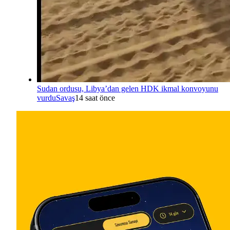
Sudan ordusu, Libya’dan gelen HDK ikmal konvoyunu
vurdu
Savaş
14 saat önce