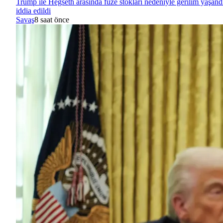
Trump ile Hegseth arasında füze stokları nedeniyle gerilim yaşand
iddia edildi
Savaş
8 saat önce