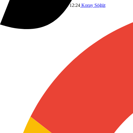
Dünyadan
Asayiş
1 Ocak 2026 12:24
Koray Söğüt