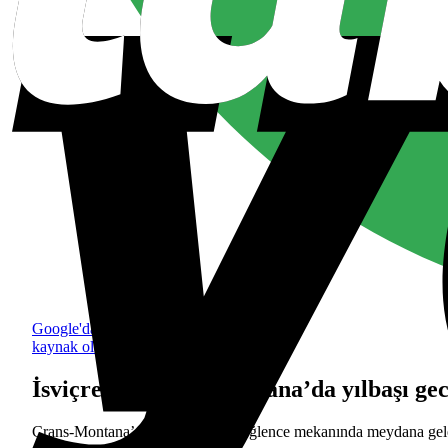
Google'da tercih edilen
kaynak olarak ekle
İsviçre’de Crans‑Montana’da yılbaşı gece
Crans‑Montana’da yılbaşı gecesi eğlence mekanında meydana gelen 