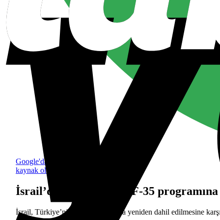
Google'da tercih edilen
kaynak olarak ekle
İsrail’den Türkiye’nin F-35 programına 
İsrail, Türkiye’nin F-35 programına yeniden dahil edilmesine karşı