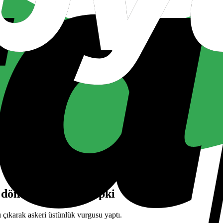
dönüş ihtimaline tepki
 çıkarak askeri üstünlük vurgusu yaptı.