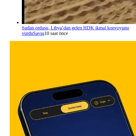
Sudan ordusu, Libya’dan gelen HDK ikmal konvoyunu
vurdu
Savaş
10 saat önce