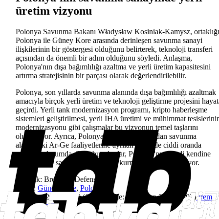
üretim vizyonu
Polonya Savunma Bakanı Władysław Kosiniak-Kamysz, ortaklığ
Polonya ile Güney Kore arasında derinleşen savunma sanayi
ilişkilerinin bir göstergesi olduğunu belirterek, teknoloji transferi
açısından da önemli bir adım olduğunu söyledi. Anlaşma,
Polonya'nın dışa bağımlılığı azaltma ve yerli üretim kapasitesini
artırma stratejisinin bir parçası olarak değerlendirilebilir.
Polonya, son yıllarda savunma alanında dışa bağımlılığı azaltmak
amacıyla birçok yerli üretim ve teknoloji geliştirme projesini hayat
geçirdi. Yerli tank modernizasyon programı, kripto haberleşme
sistemleri geliştirilmesi, yerli İHA üretimi ve mühimmat tesislerini
modernizasyonu gibi çalışmalar bu vizyonun temel taşlarını
oluşturuyor. Ayrıca, Polonya hükümeti tarafından savunma
alanındaki Ar-Ge faaliyetlerine ayrılan bütçe de ciddi oranda
artırılmış durumda. Tüm bu adımlar, Polonya'nın kendi kendine
yetebilen bir savunma ekosistemi kurma hedefini yansıtıyor.
Kaynak:
Breaking Defense
Etiket:
Güney Kore
,
Polonya
16 Nisan 2025 19:20
(Güncelleme:
9 Haziran 2025 22:02
)
İrem
Pelin Dinç Söğüt