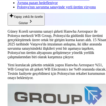
Avrupa pazarı hedefleniyor
Polonya'nın savunma sanayinde yerli üretim vizyonu
Yapay zekâ
ile özetle
Göster
Güney Koreli savunma sanayi şirketi Hanwha Aerospace ile
Polonya merkezli WB Group, Polonya'da güdümlü füze üretimi
gerçekleştirmek üzere ortak bir girişim kurma kararı aldı. 15 Nisa
2025 tarihinde Varşova'da imzalanan anlaşma, iki ülke arasında
savunma sanayisindeki ilişkileri yeni bir aşamaya taşırken,
Polonya'nın üretim altyapısını geliştirmeye yönelik yerlilik
çalışmalarından biri olarak karşımıza çıkıyor.
Yeni kurulacak şirketin ortaklık yapısı Hanwha Aerospace %51,
WB Group'un alt şirketi WB Electronics ise %49 oranında olacak
Tesisin faaliyete geçebilmesi için Polonya'nın rekabet kurumunun
onayı bekleniyor.