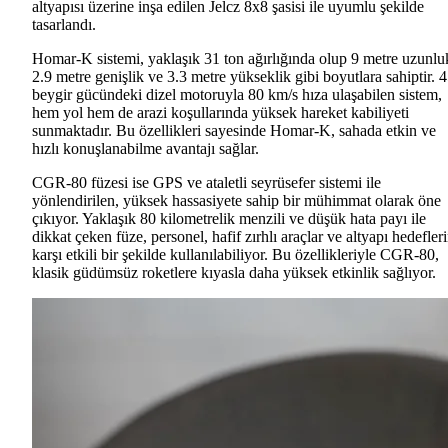
altyapısı üzerine inşa edilen Jelcz 8x8 şasisi ile uyumlu şekilde
tasarlandı.
Homar-K sistemi, yaklaşık 31 ton ağırlığında olup 9 metre uzunlu
2.9 metre genişlik ve 3.3 metre yükseklik gibi boyutlara sahiptir. 
beygir gücündeki dizel motoruyla 80 km/s hıza ulaşabilen sistem,
hem yol hem de arazi koşullarında yüksek hareket kabiliyeti
sunmaktadır. Bu özellikleri sayesinde Homar-K, sahada etkin ve
hızlı konuşlanabilme avantajı sağlar.
CGR-80 füzesi ise GPS ve ataletli seyrüsefer sistemi ile
yönlendirilen, yüksek hassasiyete sahip bir mühimmat olarak öne
çıkıyor. Yaklaşık 80 kilometrelik menzili ve düşük hata payı ile
dikkat çeken füze, personel, hafif zırhlı araçlar ve altyapı hedefler
karşı etkili bir şekilde kullanılabiliyor. Bu özellikleriyle CGR-80,
klasik güdümsüz roketlere kıyasla daha yüksek etkinlik sağlıyor.