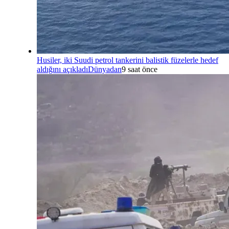
Husiler, iki Suudi petrol tankerini balistik füzelerle hedef
aldığını açıkladı
Dünyadan
9 saat önce