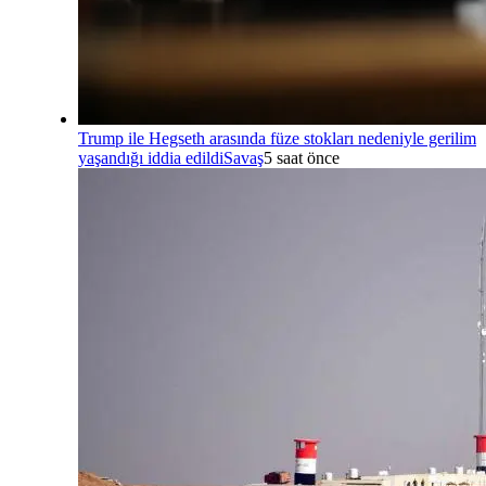
Trump ile Hegseth arasında füze stokları nedeniyle gerilim
yaşandığı iddia edildi
Savaş
5 saat önce