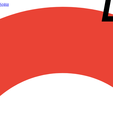
 Söğüt