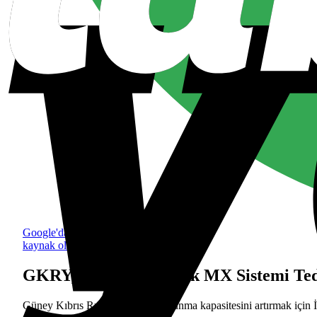
Google'da tercih edilen
kaynak olarak ekle
GKRY, İsrail'den Barak MX Sistemi Ted
Güney Kıbrıs Rum Yönetimi, savunma kapasitesini artırmak için İ