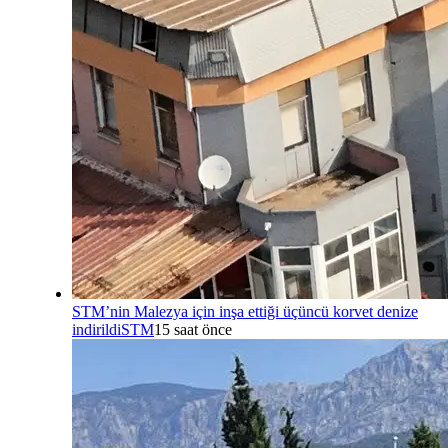
STM’nin Malezya için inşa ettiği üçüncü korvet denize
indirildi
STM
15 saat önce