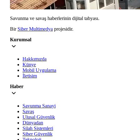
Savunma ve savaş haberlerinin dijital tabyası.
Bir
Siber Multimedya
projesidir.
Kurumsal
Hakkımızda
Künye
Mobil Uygulama
İletişim
Haber
Savunma Sanayi
Savaş
Ulusal Güvenlik
Dünyadan
Silah Sistemleri
Siber Güvenlik
Teknoloji