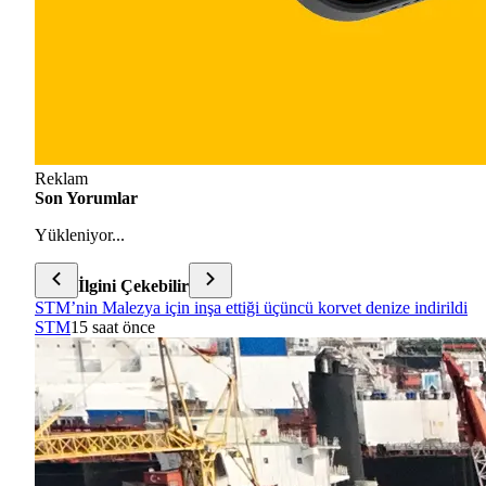
Reklam
Son Yorumlar
Yükleniyor...
İlgini Çekebilir
STM’nin Malezya için inşa ettiği üçüncü korvet denize indirildi
STM
15 saat önce