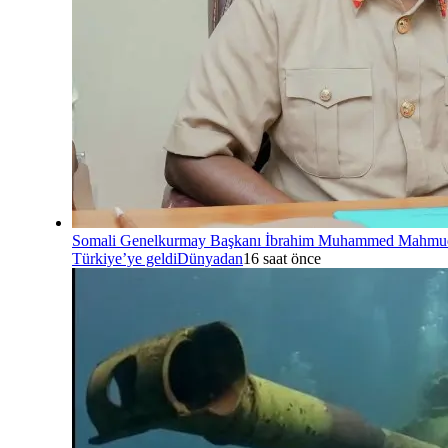
Somali Genelkurmay Başkanı İbrahim Muhammed Mahmu
Türkiye’ye geldi
Dünyadan
16 saat önce