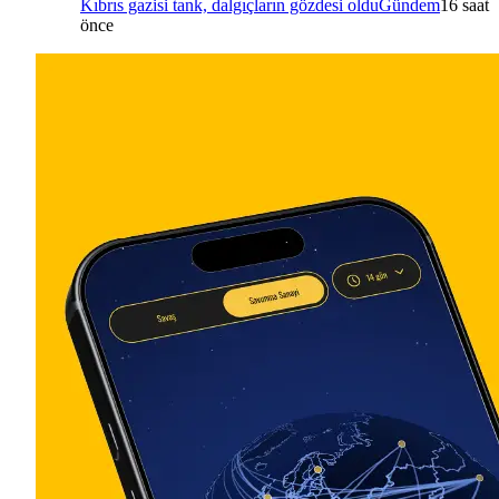
Kıbrıs gazisi tank, dalgıçların gözdesi oldu
Gündem
16 saat
önce