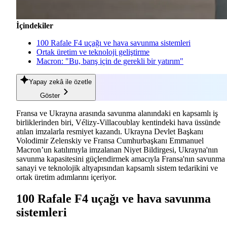
İçindekiler
100 Rafale F4 uçağı ve hava savunma sistemleri
Ortak üretim ve teknoloji geliştirme
Macron: "Bu, barış için de gerekli bir yatırım"
Yapay zekâ
ile özetle
Göster
Fransa ve Ukrayna arasında savunma alanındaki en kapsamlı iş
birliklerinden biri, Vélizy-Villacoublay kentindeki hava üssünde
atılan imzalarla resmiyet kazandı. Ukrayna Devlet Başkanı
Volodimir Zelenskiy ve Fransa Cumhurbaşkanı Emmanuel
Macron’un katılımıyla imzalanan Niyet Bildirgesi, Ukrayna'nın
savunma kapasitesini güçlendirmek amacıyla Fransa'nın savunma
sanayi ve teknolojik altyapısından kapsamlı sistem tedarikini ve
ortak üretim adımlarını içeriyor.
100 Rafale F4 uçağı ve hava savunma
sistemleri