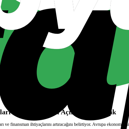
arı Avrupa’da Mali Açıkları Artıracak
ı ve finansman ihtiyaçlarını artıracağını belirtiyor. Avrupa ekonomisini