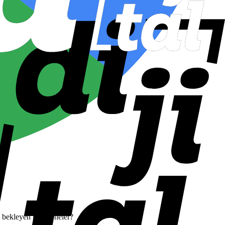
 bekleyen riskler neler?