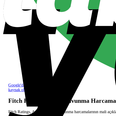
Google'da tercih edilen
kaynak olarak ekle
Fitch Ratings: Artan Savunma Harcamal
Fitch Ratings, Avrupa'da artan savunma harcamalarının mali açıklar