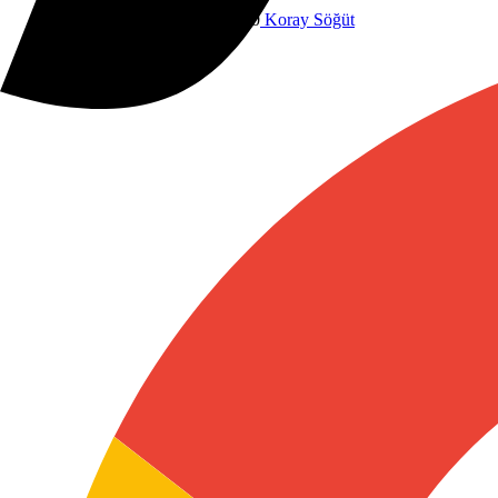
Dünyadan
25 Şubat 2025 19:40
Koray Söğüt