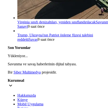
Virginia sınıfı denizaltıları, yeniden sınıflandırılacak
Savunm
Sanayi
9 saat önce
Trump, Ukrayna'nın Patriot önleme füzesi talebini
reddetti
Savaş
9 saat önce
Son Yorumlar
Yükleniyor...
Savunma ve savaş haberlerinin dijital tabyası.
Bir
Siber Multimedya
projesidir.
Kurumsal
Hakkımızda
Künye
Mobil Uygulama