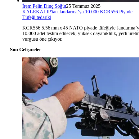
İrem Pelin Dinç Söğüt
25 Temmuz 2025
KALEKALIP'tan Jandarma’ya 10.000 KCR556 Piyade
Tüfeği tedariki
KCR556 5,56 mm x 45 NATO piyade tüfeğiyle Jandarma’
10.000 adet teslim edilecek; yüksek dayanıklılık, yerli üreti
vurgusu öne çıkıyor.
Son Gelişmeler