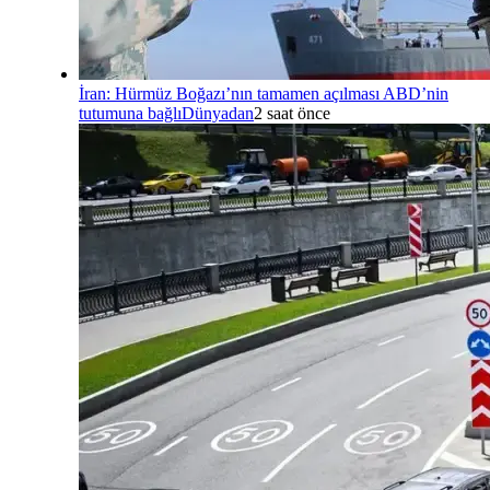
İran: Hürmüz Boğazı’nın tamamen açılması ABD’nin
tutumuna bağlı
Dünyadan
2 saat önce