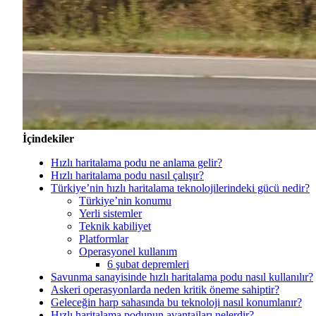
İçindekiler
Hızlı haritalama podu ne anlama gelir?
Hızlı haritalama podu nasıl çalışır?
Türkiye’nin hızlı haritalama teknolojilerindeki gücü nedir?
Türkiye’nin konumu
Yerli sistemler
Teknik kabiliyet
Platformlar
Operasyonel kullanım
6 şubat depremleri
Savunma sanayisinde hızlı haritalama podu nasıl kullanılır?
Askeri operasyonlarda neden kritik öneme sahiptir?
Geleceğin harp sahasında bu teknoloji nasıl konumlanır?
Hızlı haritalama podunun avantajları nelerdir?