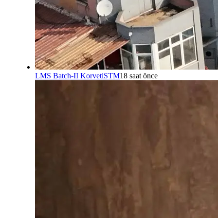
LMS Batch-II Korveti
STM
18 saat önce