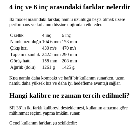
4 inç ve 6 inç arasındaki farklar nelerdi
İki model arasındaki farklar, namlu uzunluğu başta olmak üzere
performans ve kullanım hissine doğrudan etki eder.
Özellik
4 inç
6 inç
Namlu uzunluğu
104.6 mm
153 mm
Çıkış hızı
430 m/s
470 m/s
Toplam uzunluk
242.5 mm
290 mm
Görüş hattı
158 mm
208 mm
Ağırlık (dolu)
1261 g
1425 g
Kısa namlu daha kompakt ve hafif bir kullanım sunarken, uzun
namlu daha yüksek hız ve daha iyi hedefleme avantajı sağlar.
Hangi kalibre ne zaman tercih edilmeli?
SR 38’in iki farklı kalibreyi desteklemesi, kullanım amacına göre
mühimmat seçimi yapma imkânı sunar.
Genel kullanım farkları şu şekildedir: