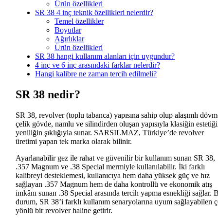
Ürün özellikleri
SR 38 4 inç teknik özellikleri nelerdir?
Temel özellikler
Boyutlar
Ağırlıklar
Ürün özellikleri
SR 38 hangi kullanım alanları için uygundur?
4 inç ve 6 inç arasındaki farklar nelerdir?
Hangi kalibre ne zaman tercih edilmeli?
SR 38 nedir?
SR 38, revolver (toplu tabanca) yapısına sahip olup alaşımlı dövm
çelik gövde, namlu ve silindirden oluşan yapısıyla klasiğin estetiği
yeniliğin şıklığıyla sunar. SARSILMAZ, Türkiye’de revolver
üretimi yapan tek marka olarak bilinir.
Ayarlanabilir gez ile rahat ve güvenilir bir kullanım sunan SR 38,
.357 Magnum ve .38 Special mermiyle kullanılabilir. İki farklı
kalibreyi desteklemesi, kullanıcıya hem daha yüksek güç ve hız
sağlayan .357 Magnum hem de daha kontrollü ve ekonomik atış
imkânı sunan .38 Special arasında tercih yapma esnekliği sağlar. 
durum, SR 38’i farklı kullanım senaryolarına uyum sağlayabilen 
yönlü bir revolver haline getirir.