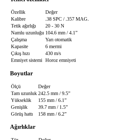
Özellik
Değer
Kalibre
.38 SPC / .357 MAG.
Tetik ağırlığı
20 - 30 N
Namlu uzunluğu
104.6 mm / 4.1”
Çalışma
Yarı otomatik
Kapasite
6 mermi
Çıkış hızı
430 m/s
Emniyet sistemi
Horoz emniyeti
Boyutlar
Ölçü
Değer
Tam uzunluk
242.5 mm / 9.5”
Yükseklik
155 mm / 6.1”
Genişlik
39.7 mm / 1.5”
Görüş hattı
158 mm / 6.2”
Ağırlıklar
Tür
Değer