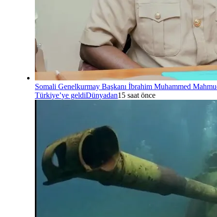
Somali Genelkurmay Başkanı İbrahim Muhammed Mahmu
Türkiye’ye geldi
Dünyadan
15 saat önce