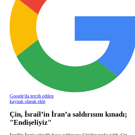
Google'da tercih edilen
kaynak olarak ekle
Çin, İsrail’in İran’a saldırısını kınadı;
"Endişeliyiz"