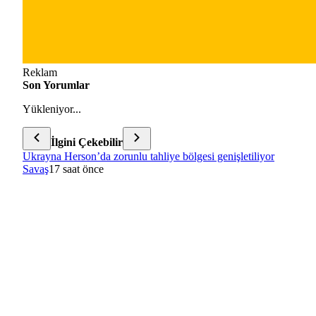
Reklam
Son Yorumlar
Yükleniyor...
İlgini Çekebilir
Ukrayna Herson’da zorunlu tahliye bölgesi genişletiliyor
Savaş
17 saat önce