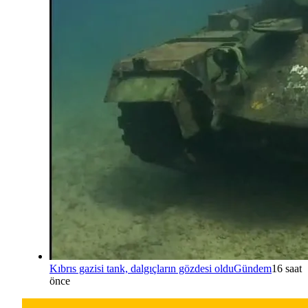
Kıbrıs gazisi tank, dalgıçların gözdesi oldu
Gündem
16 saat
önce