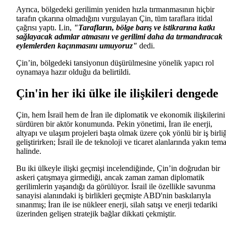
Ayrıca, bölgedeki gerilimin yeniden hızla tırmanmasının hiçbir
tarafın çıkarına olmadığını vurgulayan Çin, tüm taraflara itidal
çağrısı yaptı. Lin,
"Tarafların, bölge barış ve istikrarına katkı
sağlayacak adımlar atmasını ve gerilimi daha da tırmandıracak
eylemlerden kaçınmasını umuyoruz"
dedi.
Çin’in, bölgedeki tansiyonun düşürülmesine yönelik yapıcı rol
oynamaya hazır olduğu da belirtildi.
Çin'in her iki ülke ile ilişkileri dengede
Çin, hem İsrail hem de İran ile diplomatik ve ekonomik ilişkilerini
sürdüren bir aktör konumunda. Pekin yönetimi, İran ile enerji,
altyapı ve ulaşım projeleri başta olmak üzere çok yönlü bir iş birliğ
geliştirirken; İsrail ile de teknoloji ve ticaret alanlarında yakın tem
halinde.
Bu iki ülkeyle ilişki geçmişi incelendiğinde, Çin’in doğrudan bir
askeri çatışmaya girmediği, ancak zaman zaman diplomatik
gerilimlerin yaşandığı da görülüyor. İsrail ile özellikle savunma
sanayisi alanındaki iş birlikleri geçmişte ABD'nin baskılarıyla
sınanmış; İran ile ise nükleer enerji, silah satışı ve enerji tedariki
üzerinden gelişen stratejik bağlar dikkati çekmiştir.