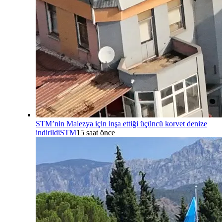
STM’nin Malezya için inşa ettiği üçüncü korvet denize
indirildi
STM
15 saat önce