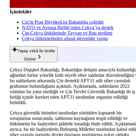
İçindekiler
Çin'in Prag Büyükelçisi Bakanlığa çağrıldı
NATO ve Avrupa Birliği’nden Çekya’ya destek
Çin-Çekya ilişkilerinde Tayvan ve Batı gerilimi
Çekya hükümetinden ulusal güvenliğe vurgu
Yapay zekâ
ile özetle
Göster
Çekya Dışişleri Bakanlığı, Bakanlığın iletişim amacıyla kullandığı
ağlardan birine yönelik kötü niyetli siber saldırılar düzenlendiğini 
bu saldırıların arkasında Çin destekli APT31 adlı siber casusluk
grubunun bulunduğunu açıkladı. Açıklamada, saldırıların 2022
yılından bu yana sürdüğü ve Çin Devlet Güvenlik Bakanlığı ile iş
birliği içinde hareket eden APT31 tarafından organize edildiği
belirtildi.
Çekya güvenlik birimleri tarafından yürütülen kapsamlı bir
soruşturma sonucunda, saldırının kaynağının tespit edildiği ve
hükümetin bu faaliyetleri şiddetle kınadığı ifade edildi. Açıklamad
ayrıca, bu tür faaliyetlerin Birleşmiş Milletler tarafından kabul edi
siber uzayda sorumlu devlet davranış normlarına aykırı olduğu