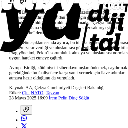
vurgu
Çekya Dışişleri Bakanlığının X hesabı üzerinden yaptığı
açıklamada, saldırının ardından Bakanlığın güvenliğini artıracak
yeni adımlar atıldığı duyuruldu. Açıklamada, “Çekya hükümeti,
kritik altyapısına yönelik bu kötü niyetli siber saldırıyı şiddetle
kınamaktadır” denildi.
Hükümetin açıklamasında ayrıca, bu tür faaliyetlerin devletlerarası
ilişkilere zarar verdiği ve uluslararası güvenliği tehdit ettiği belirtild
Prag yönetimi, Pekin’i sorumluluk almaya ve uluslararası normlar
uygun hareket etmeye çağırdı.
Avrupa Birliği, kötü niyetli siber davranışları önlemek, caydırmak
gerektiğinde bu faaliyetlere karşı yanıt vermek için ilave adımlar
atmaya hazır olduğunu da vurguladı.
Kaynak:
AA, Çekya Cumhuriyeti Dışişleri Bakanlığı
Etiket:
Çin
,
NATO
,
Tayvan
28 Mayıs 2025 16:09
İrem Pelin Dinç Söğüt