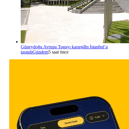
Güneydoğu Avrupa Tugayı karargâhı İstanbul’a
taşındı
Gündem
5 saat önce