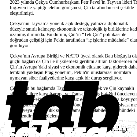
2023 yılında Çekya Cumhurbaşkanı Petr Pavel’in Tayvan lideri T
Ing-wen ile yaptığı telefon görüşmesi, Çin tarafından sert şekilde
eleştirilmişti.
Çekya'nın Tayvan’a yönelik açık desteği, yalnızca diplomatik
düzeyle sınırlı kalmayıp ekonomik ve teknolojik iş birliklerine kad
uzanmış durumda. Bu durum, Çin’in “Tek Çin” politikası ile
doğrudan çeliştiği için Pekin tarafından “iç işlerine müdahale” ola
görülüyor.
Çekya’nın Avrupa Birliği ve NATO üyesi olarak Batı bloğuyla ol
güçlü bağları da Çin ile ilişkilerdeki gerilimi artıran faktörlerden bi
Çin’in Avrupa’daki siyasi ve ekonomik etkisine karşı giderek dah
temkinli yaklaşan Prag yönetimi, Pekin'in uluslararası normlara
uymayan siber faaliyetlerine karşı açık bir duruş sergiliyor.
Çekya'nın bu bağlamda Tayvan'a verdiği destek ve Çin kaynaklı
siber tehditlere karşı Avrupa ve Transatlantik iş birliğini önceleyen
politikaları, Pekin açısından rahatsız edici bir tablo ortaya koyuyor
Bu gelişmeler, Çin’in Çekya’ya yönelik siber saldırılarla siyasi me
verme veya caydırıcılık sağlama amacında olabileceği yönündeki
değerlendirmeleri güçlendiriyor.
Çekya hükümetinden ulusal güvenliğe