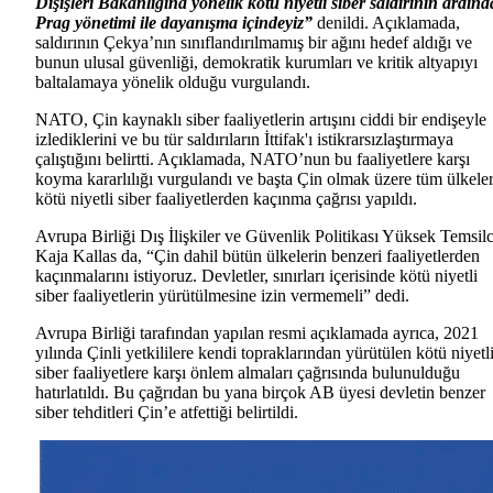
Dışişleri Bakanlığına yönelik kötü niyetli siber saldırının ardın
Prag yönetimi ile dayanışma içindeyiz”
denildi. Açıklamada,
saldırının Çekya’nın sınıflandırılmamış bir ağını hedef aldığı ve
bunun ulusal güvenliği, demokratik kurumları ve kritik altyapıyı
baltalamaya yönelik olduğu vurgulandı.
NATO, Çin kaynaklı siber faaliyetlerin artışını ciddi bir endişeyle
izlediklerini ve bu tür saldırıların İttifak'ı istikrarsızlaştırmaya
çalıştığını belirtti. Açıklamada, NATO’nun bu faaliyetlere karşı
koyma kararlılığı vurgulandı ve başta Çin olmak üzere tüm ülkele
kötü niyetli siber faaliyetlerden kaçınma çağrısı yapıldı.
Avrupa Birliği Dış İlişkiler ve Güvenlik Politikası Yüksek Temsilc
Kaja Kallas da, “Çin dahil bütün ülkelerin benzeri faaliyetlerden
kaçınmalarını istiyoruz. Devletler, sınırları içerisinde kötü niyetli
siber faaliyetlerin yürütülmesine izin vermemeli” dedi.
Avrupa Birliği tarafından yapılan resmi açıklamada ayrıca, 2021
yılında Çinli yetkililere kendi topraklarından yürütülen kötü niyetl
siber faaliyetlere karşı önlem almaları çağrısında bulunulduğu
hatırlatıldı. Bu çağrıdan bu yana birçok AB üyesi devletin benzer
siber tehditleri Çin’e atfettiği belirtildi.