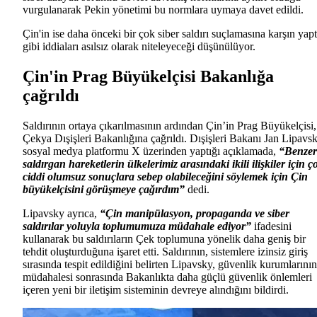
vurgulanarak Pekin yönetimi bu normlara uymaya davet edildi.
Çin'in ise daha önceki bir çok siber saldırı suçlamasına karşın yapt
gibi iddiaları asılsız olarak niteleyeceği düşünülüyor.
Çin'in Prag Büyükelçisi Bakanlığa
çağrıldı
Saldırının ortaya çıkarılmasının ardından Çin’in Prag Büyükelçisi,
Çekya Dışişleri Bakanlığına çağrıldı. Dışişleri Bakanı Jan Lipavsk
sosyal medya platformu X üzerinden yaptığı açıklamada,
“Benzer
saldırgan hareketlerin ülkelerimiz arasındaki ikili ilişkiler için ç
ciddi olumsuz sonuçlara sebep olabileceğini söylemek için Çin
büyükelçisini görüşmeye çağırdım”
dedi.
Lipavsky ayrıca,
“Çin manipülasyon, propaganda ve siber
saldırılar yoluyla toplumumuza müdahale ediyor”
ifadesini
kullanarak bu saldırıların Çek toplumuna yönelik daha geniş bir
tehdit oluşturduğuna işaret etti. Saldırının, sistemlere izinsiz giriş
sırasında tespit edildiğini belirten Lipavsky, güvenlik kurumlarının
müdahalesi sonrasında Bakanlıkta daha güçlü güvenlik önlemleri
içeren yeni bir iletişim sisteminin devreye alındığını bildirdi.