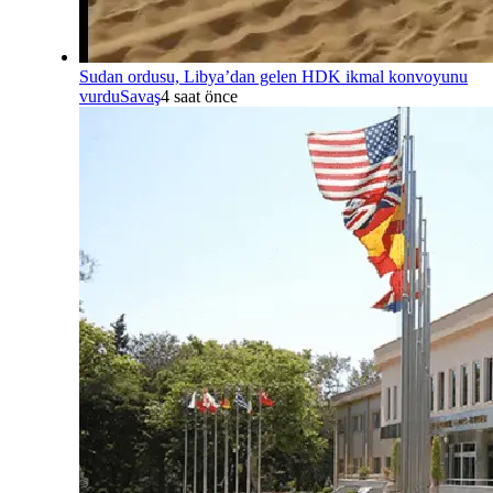
Sudan ordusu, Libya’dan gelen HDK ikmal konvoyunu
vurdu
Savaş
4 saat önce