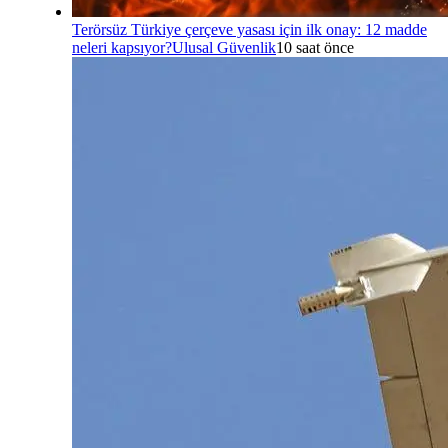
Terörsüz Türkiye çerçeve yasası için ilk onay: 12 madde
neleri kapsıyor?
Ulusal Güvenlik
10 saat önce