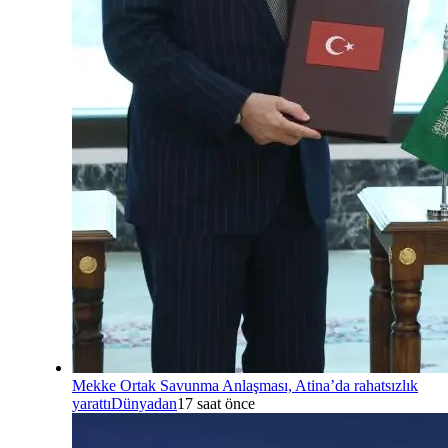
Mekke Ortak Savunma Anlaşması, Atina’da rahatsızlık
yarattı
Dünyadan
17 saat önce