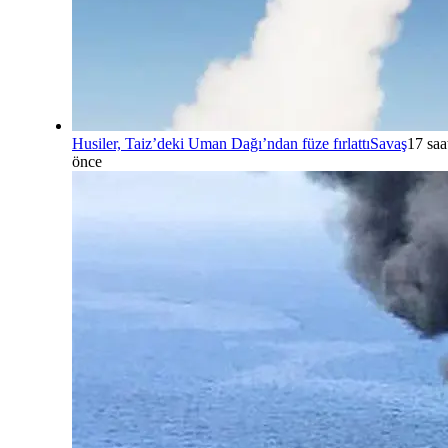
Husiler, Taiz’deki Uman Dağı’ndan füze fırlattı
Savaş
17 saa
önce