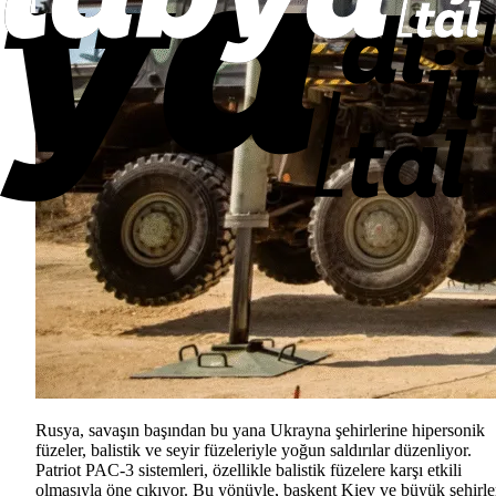
Rusya, savaşın başından bu yana Ukrayna şehirlerine hipersonik
füzeler, balistik ve seyir füzeleriyle yoğun saldırılar düzenliyor.
Patriot PAC-3 sistemleri, özellikle balistik füzelere karşı etkili
olmasıyla öne çıkıyor. Bu yönüyle, başkent Kiev ve büyük şehirle