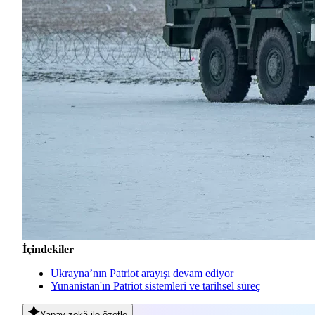
İçindekiler
Ukrayna’nın Patriot arayışı devam ediyor
Yunanistan'ın Patriot sistemleri ve tarihsel süreç
Yapay zekâ
ile özetle