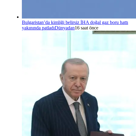
Bulgaristan’da kimliği belirsiz İHA doğal gaz boru hattı
yakınında patladı
Dünyadan
16 saat önce