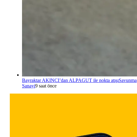
Bayraktar AKINCI’dan ALPAGUT ile nokta atışı
Savunma
Sanayi
9 saat önce