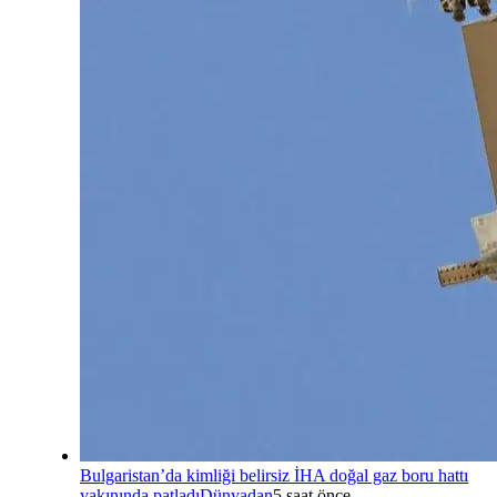
Bulgaristan’da kimliği belirsiz İHA doğal gaz boru hattı
yakınında patladı
Dünyadan
5 saat önce