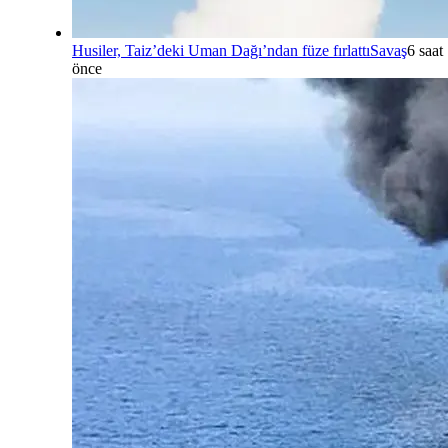
Husiler, Taiz’deki Uman Dağı’ndan füze fırlattı
Savaş
6 saat
önce