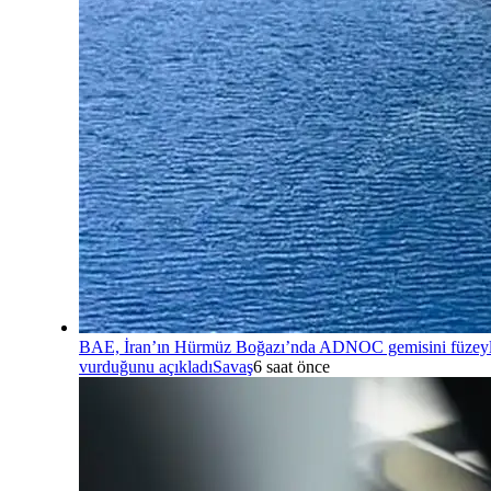
BAE, İran’ın Hürmüz Boğazı’nda ADNOC gemisini füzey
vurduğunu açıkladı
Savaş
6 saat önce