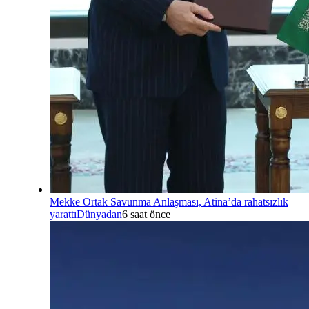
Mekke Ortak Savunma Anlaşması, Atina’da rahatsızlık
yarattı
Dünyadan
6 saat önce