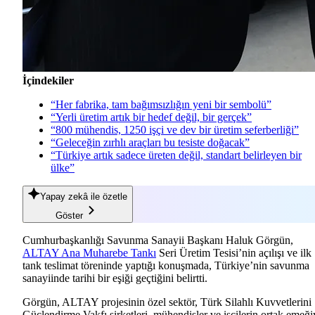
İçindekiler
“Her fabrika, tam bağımsızlığın yeni bir sembolü”
“Yerli üretim artık bir hedef değil, bir gerçek”
“800 mühendis, 1250 işçi ve dev bir üretim seferberliği”
“Geleceğin zırhlı araçları bu tesiste doğacak”
“Türkiye artık sadece üreten değil, standart belirleyen bir
ülke”
Yapay zekâ
ile özetle
Göster
Cumhurbaşkanlığı Savunma Sanayii Başkanı Haluk Görgün,
ALTAY Ana Muharebe Tankı
Seri Üretim Tesisi’nin açılışı ve ilk
tank teslimat töreninde yaptığı konuşmada, Türkiye’nin savunma
sanayiinde tarihi bir eşiği geçtiğini belirtti.
Görgün, ALTAY projesinin özel sektör, Türk Silahlı Kuvvetlerini
Güçlendirme Vakfı şirketleri, mühendisler ve işçilerin ortak emeği