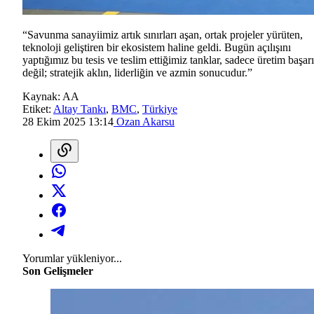
“Savunma sanayiimiz artık sınırları aşan, ortak projeler yürüten,
teknoloji geliştiren bir ekosistem haline geldi. Bugün açılışını
yaptığımız bu tesis ve teslim ettiğimiz tanklar, sadece üretim başarı
değil; stratejik aklın, liderliğin ve azmin sonucudur.”
Kaynak:
AA
Etiket:
Altay Tankı
,
BMC
,
Türkiye
28 Ekim 2025 13:14
Ozan Akarsu
Yorumlar yükleniyor...
Son Gelişmeler