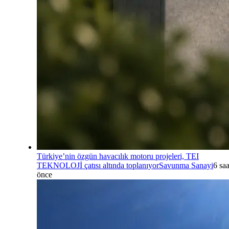
Türkiye’nin özgün havacılık motoru projeleri, TEI
TEKNOLOJİ çatısı altında toplanıyor
Savunma Sanayi
6 saa
önce