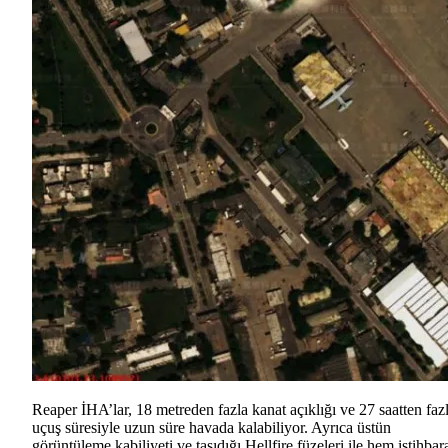
Reaper İHA’lar, 18 metreden fazla kanat açıklığı ve 27 saatten faz
uçuş süresiyle uzun süre havada kalabiliyor. Ayrıca üstün
görüntüleme kabiliyeti ve taşıdığı Hellfire füzeleri ile hem istihbar