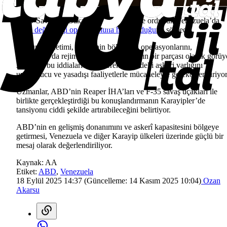
ABD Savunma Bakanı Pete Hegseth ise ordunun Venezuela’da
rejim değişikliği operasyonuna hazır olduğunu
söyledi.
Maduro yönetimi, ABD’nin bölgedeki operasyonlarını,
Venezuela’da rejim değişikliği planlarının bir parçası olarak görüy
ABD ise bu iddiaları reddederek bölgedeki askeri varlığını
uyuşturucu ve yasadışı faaliyetlerle mücadeleyle gerekçelendiriyor
Uzmanlar, ABD’nin Reaper İHA’ları ve F-35 savaş uçakları ile
birlikte gerçekleştirdiği bu konuşlandırmanın Karayipler’de
tansiyonu ciddi şekilde artırabileceğini belirtiyor.
ABD’nin en gelişmiş donanımını ve askerî kapasitesini bölgeye
getirmesi, Venezuela ve diğer Karayip ülkeleri üzerinde güçlü bir
mesaj olarak değerlendiriliyor.
Kaynak:
AA
Etiket:
ABD
,
Venezuela
18 Eylül 2025 14:37
(Güncelleme:
14 Kasım 2025 10:04
)
Ozan
Akarsu