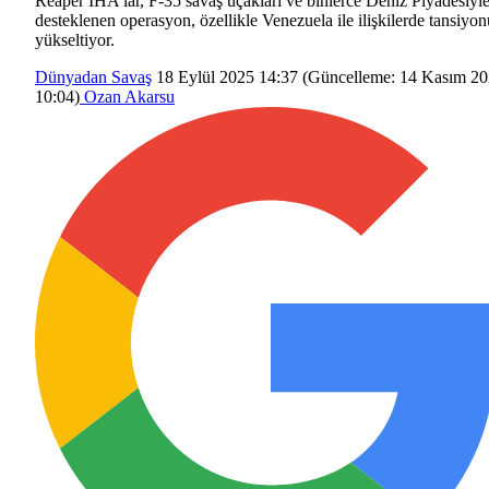
Reaper İHA’lar, F-35 savaş uçakları ve binlerce Deniz Piyadesiyl
desteklenen operasyon, özellikle Venezuela ile ilişkilerde tansiyon
yükseltiyor.
Dünyadan
Savaş
18 Eylül 2025 14:37
(Güncelleme:
14 Kasım 2
10:04
)
Ozan Akarsu