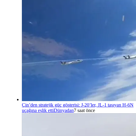
Çin’den stratejik güç gösterisi: J-20’ler, JL-1 taşıyan H-6N
uçağına eşlik etti
Dünyadan
7 saat önce