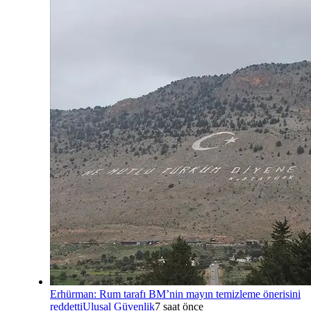
Erhürman: Rum tarafı BM’nin mayın temizleme önerisini
reddetti
Ulusal Güvenlik
7 saat önce