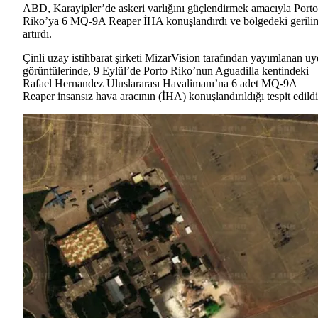
ABD, Karayipler’de askeri varlığını güçlendirmek amacıyla Porto
Riko’ya 6 MQ-9A Reaper İHA konuşlandırdı ve bölgedeki gerili
artırdı.
Çinli uzay istihbarat şirketi MizarVision tarafından yayımlanan u
görüntülerinde, 9 Eylül’de Porto Riko’nun Aguadilla kentindeki
Rafael Hernandez Uluslararası Havalimanı’na 6 adet MQ-9A
Reaper insansız hava aracının (İHA) konuşlandırıldığı tespit edildi