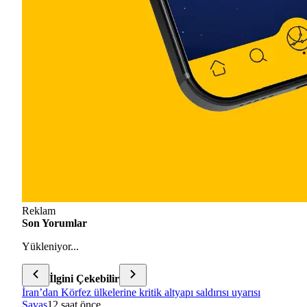
Reklam
Son Yorumlar
Yükleniyor...
İlgini Çekebilir
İran’dan Körfez ülkelerine kritik altyapı saldırısı uyarısı
Savaş
12 saat önce