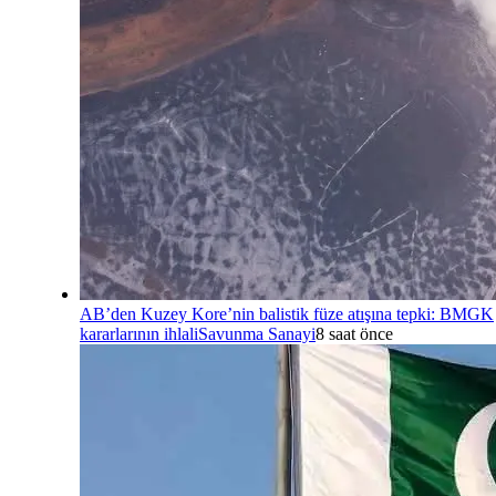
AB’den Kuzey Kore’nin balistik füze atışına tepki: BMGK
kararlarının ihlali
Savunma Sanayi
8 saat önce