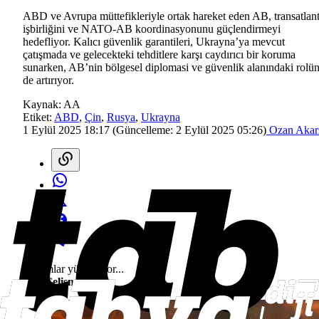
ABD ve Avrupa müttefikleriyle ortak hareket eden AB, transatlant
işbirliğini ve NATO-AB koordinasyonunu güçlendirmeyi
hedefliyor. Kalıcı güvenlik garantileri, Ukrayna’ya mevcut
çatışmada ve gelecekteki tehditlere karşı caydırıcı bir koruma
sunarken, AB’nin bölgesel diplomasi ve güvenlik alanındaki rolü
de artırıyor.
Kaynak:
AA
Etiket:
ABD
,
Çin
,
Rusya
,
Ukrayna
1 Eylül 2025 18:17
(Güncelleme:
2 Eylül 2025 05:26
)
Ozan Akar
Yorumlar yükleniyor...
Son Gelişmeler