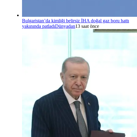
Bulgaristan’da kimliği belirsiz İHA doğal gaz boru hattı
yakınında patladı
Dünyadan
13 saat önce