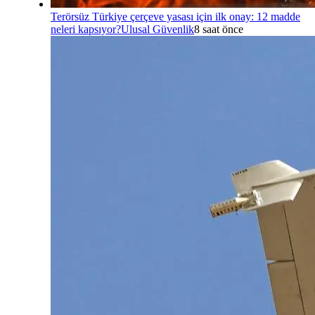
Terörsüz Türkiye çerçeve yasası için ilk onay: 12 madde
neleri kapsıyor?
Ulusal Güvenlik
8 saat önce