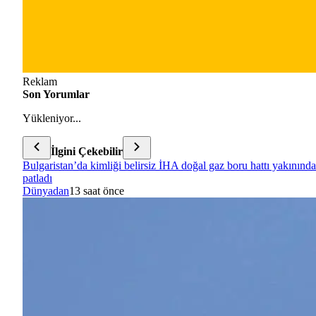
Reklam
Son Yorumlar
Yükleniyor...
İlgini Çekebilir
Bulgaristan’da kimliği belirsiz İHA doğal gaz boru hattı yakınında
patladı
Dünyadan
13 saat önce