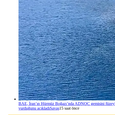
BAE, İran’ın Hürmüz Boğazı’nda ADNOC gemisini füzey
vurduğunu açıkladı
Savaş
15 saat önce