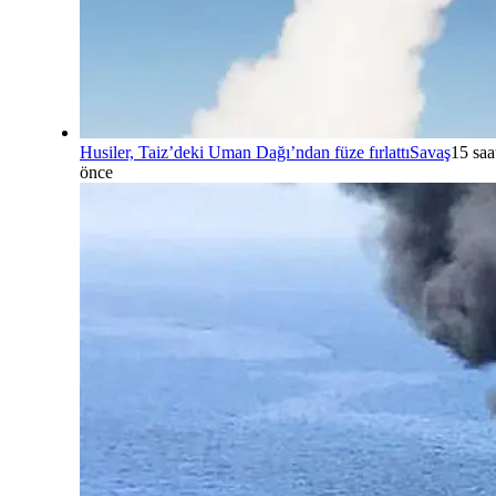
Husiler, Taiz’deki Uman Dağı’ndan füze fırlattı
Savaş
15 saa
önce