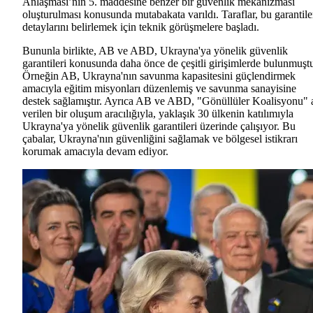
Anlaşması’nın 5. maddesine benzer bir güvenlik mekanizması
oluşturulması konusunda mutabakata varıldı. Taraflar, bu garantile
detaylarını belirlemek için teknik görüşmelere başladı.
Bununla birlikte, AB ve ABD, Ukrayna'ya yönelik güvenlik
garantileri konusunda daha önce de çeşitli girişimlerde bulunmuşt
Örneğin AB, Ukrayna'nın savunma kapasitesini güçlendirmek
amacıyla eğitim misyonları düzenlemiş ve savunma sanayisine
destek sağlamıştır. Ayrıca AB ve ABD, "Gönüllüler Koalisyonu" 
verilen bir oluşum aracılığıyla, yaklaşık 30 ülkenin katılımıyla
Ukrayna'ya yönelik güvenlik garantileri üzerinde çalışıyor. Bu
çabalar, Ukrayna'nın güvenliğini sağlamak ve bölgesel istikrarı
korumak amacıyla devam ediyor.