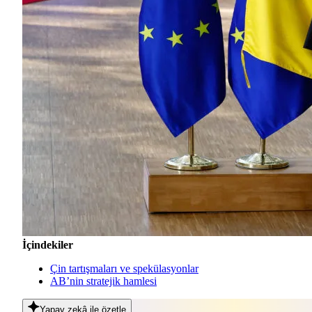
İçindekiler
Çin tartışmaları ve spekülasyonlar
AB’nin stratejik hamlesi
Yapay zekâ
ile özetle