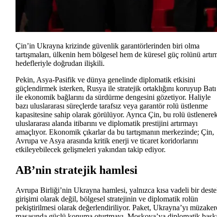
Çin’in Ukrayna krizinde güvenlik garantörlerinden biri olma
tartışmaları, ülkenin hem bölgesel hem de küresel güç rolünü artı
hedefleriyle doğrudan ilişkili.
Pekin, Asya-Pasifik ve dünya genelinde diplomatik etkisini
güçlendirmek isterken, Rusya ile stratejik ortaklığını koruyup Batı
ile ekonomik bağlarını da sürdürme dengesini gözetiyor. Haliyle
bazı uluslararası süreçlerde tarafsız veya garantör rolü üstlenme
kapasitesine sahip olarak görülüyor. Ayrıca Çin, bu rolü üstlenere
uluslararası alanda itibarını ve diplomatik prestijini artırmayı
amaçlıyor. Ekonomik çıkarlar da bu tartışmanın merkezinde; Çin,
Avrupa ve Asya arasında kritik enerji ve ticaret koridorlarını
etkileyebilecek gelişmeleri yakından takip ediyor.
AB’nin stratejik hamlesi
Avrupa Birliği’nin Ukrayna hamlesi, yalnızca kısa vadeli bir dest
girişimi olarak değil, bölgesel stratejinin ve diplomatik rolün
pekiştirilmesi olarak değerlendiriliyor. Paket, Ukrayna’yı müzaker
masasında güçlü konuma oturtmayı, Moskova’ya diplomatik bask