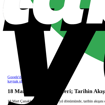
Google'da tercih edilen
kaynak olarak ekle
18 Mart Çanakkale Zaferi; Tarihin Akışı
18 Mart Çanakkale Zaferi'nin 110. yıl dönümünde, tarihin akışını d